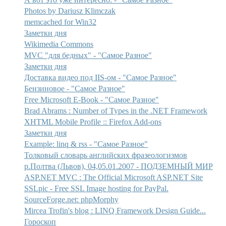
Photos by Dariusz Klimczak
memcached for Win32
Заметки дня
Wikimedia Commons
MVC "для бедных" - "Самое Разное"
Заметки дня
Доставка видео под IIS-ом - "Самое Разное"
Бензиновое - "Самое Разное"
Free Microsoft E-Book - "Самое Разное"
Brad Abrams : Number of Types in the .NET Framework
XHTML Mobile Profile :: Firefox Add-ons
Заметки дня
Example: linq & rss - "Самое Разное"
Толковый словарь английских фразеологизмов
р.Полтва (Львов), 04,05.01.2007 - ПОДЗЕМНЫЙ МИР
ASP.NET MVC : The Official Microsoft ASP.NET Site
SSLpic - Free SSL Image hosting for PayPal.
SourceForge.net: phpMorphy
Mircea Trofin's blog : LINQ Framework Design Guide...
Гороскоп