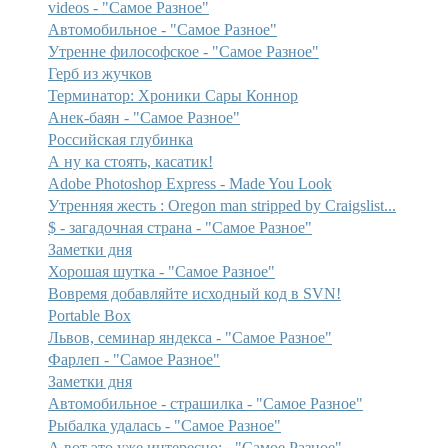
videos - "Самое Разное"
Автомобильное - "Самое Разное"
Утренне философское - "Самое Разное"
Герб из жучков
Терминатор: Хроники Сары Коннор
Анек-баян - "Самое Разное"
Российская глубинка
А ну ка стоять, касатик!
Adobe Photoshop Express - Made You Look
Утренняя жесть : Oregon man stripped by Craigslist...
$ - загадочная страна - "Самое Разное"
Заметки дня
Хорошая шутка - "Самое Разное"
Вовремя добавляйте исходный код в SVN!
Portable Box
Львов, семинар яндекса - "Самое Разное"
Фарлеп - "Самое Разное"
Заметки дня
Автомобильное - страшилка - "Самое Разное"
Рыбалка удалась - "Самое Разное"
А вот это уже интересно: - "Самое Разное"