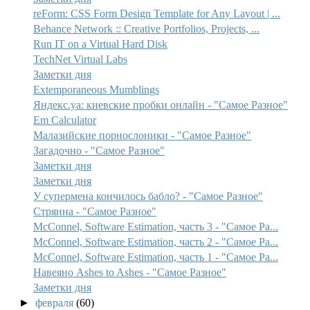
reForm: CSS Form Design Template for Any Layout | ...
Behance Network :: Creative Portfolios, Projects, ...
Run IT on a Virtual Hard Disk
TechNet Virtual Labs
Заметки дня
Extemporaneous Mumblings
Яндекс.уа: киевские пробки онлайн - "Самое Разное"
Em Calculator
Малазийские порнослоники - "Самое Разное"
Загадочно - "Самое Разное"
Заметки дня
Заметки дня
У супермена кончилось бабло? - "Самое Разное"
Стрянна - "Самое Разное"
McConnel, Software Estimation, часть 3 - "Самое Ра...
McConnel, Software Estimation, часть 2 - "Самое Ра...
McConnel, Software Estimation, часть 1 - "Самое Ра...
Навеяно Ashes to Ashes - "Самое Разное"
Заметки дня
►
февраля
(60)