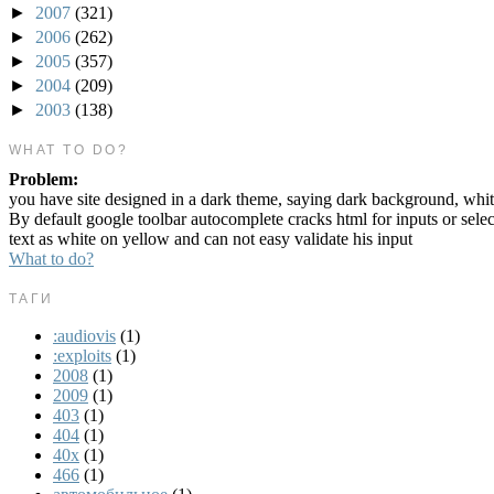
►
2007
(321)
►
2006
(262)
►
2005
(357)
►
2004
(209)
►
2003
(138)
WHAT TO DO?
Problem:
you have site designed in a dark theme, saying dark background, whit
By default google toolbar autocomplete cracks html for inputs or sele
text as white on yellow and can not easy validate his input
What to do?
ТАГИ
:audiovis
(1)
:exploits
(1)
2008
(1)
2009
(1)
403
(1)
404
(1)
40x
(1)
466
(1)