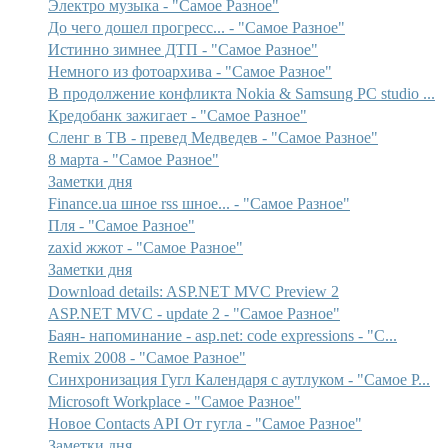
Электро музыка - "Самое Разное"
До чего дошел прогресс... - "Самое Разное"
Истинно зимнее ДТП - "Самое Разное"
Немного из фотоархива - "Самое Разное"
В продолжение конфликта Nokia & Samsung PC studio ...
Кредобанк зажигает - "Самое Разное"
Сленг в ТВ - превед Медведев - "Самое Разное"
8 марта - "Самое Разное"
Заметки дня
Finance.ua шное rss шное... - "Самое Разное"
Пля - "Самое Разное"
zaxid жжот - "Самое Разное"
Заметки дня
Download details: ASP.NET MVC Preview 2
ASP.NET MVC - update 2 - "Самое Разное"
Баян- напоминание - asp.net: code expressions - "С...
Remix 2008 - "Самое Разное"
Синхронизация Гугл Календаря с аутлуком - "Самое Р...
Microsoft Workplace - "Самое Разное"
Новое Contacts API От гугла - "Самое Разное"
Заметки дня