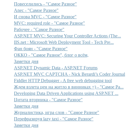
Повеселились - "Самое Разное"
Anec - "Самое Разное"
И снова MVC - "Самое Разное"
MVC: required role - "Самое Разное"
Рабочее - "Самое Разное"
ASP.NET MVC: Securing Your Controller Actions (The...
IIS.net : Microsoft Web Deployment Tool - Tech Pre...
Фан боян - "Самое Разное"
ОККО - "Самое Разное", блог о всём,
Заметки дня
ASP.NET Dynamic Data - ASP.NET Forums
ASP.NET MVC CAPTCHA - Nick Berardi’s Coder Journal
Fiddler HTTP Debugger - A free web debugging tool
Ждем взлета цен на житло в винниках =) - "Самое Ра...
Developing Data Driven Applications using ASP.NET ...
Цитата вторника - "Самое Разное"
Заметки дня
Журналистика, игра слов - "Самое Разное"
Перефразируя lazy taxi - "Самое Разное"
Заметки дня