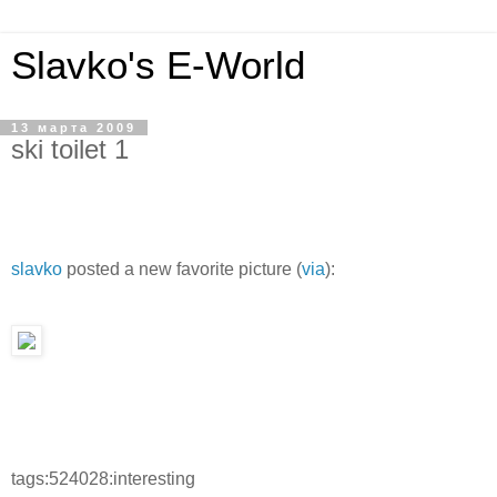
Slavko's E-World
13 марта 2009
ski toilet 1
slavko
posted a new favorite picture (
via
):
tags:524028:interesting