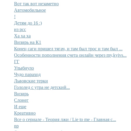
Вот так вот незаметно
Автомобильное
!
Детям до 16 :)
из рсс
Ха ха ха
Визирь на К1
Конец саги пришел тягач, и там был трос и там был ...
Особенности пополнения счета онлайн через my,kyivs...
ГГ
Улыбнуло
Чудо параход
Львовские терки
Гололед с утра не детский...
Визирь
Слонег
И еще
Креативно
Все о сериале - Теория лжи / Lie to me - Главная с...
np