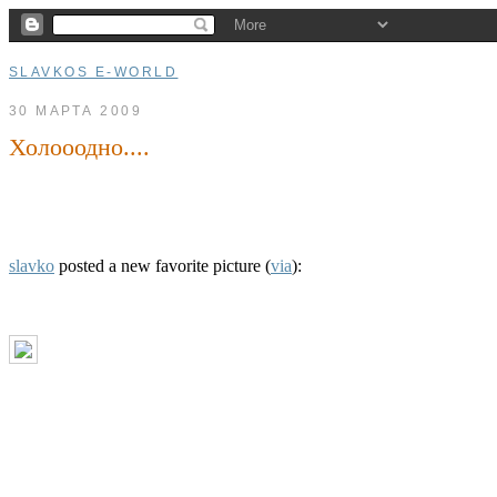
SLAVKOS E-WORLD
30 МАРТА 2009
Холооодно....
slavko
posted a new favorite picture (
via
):