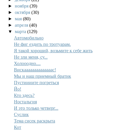
►
ноября
(39)
►
октября
(30)
►
мая
(80)
►
апреля
(40)
▼
марта
(129)
Автомобильно
Не фиг ездить по тротуарам.
Я такой хороший, возьмите к себе жить
Не зли меня, су...
Холооодно....
Вискаааааааааааааас!
Мы и наш приемный братик
Пустиииите погреться
Йо!
Кто здесь?
Ностальгия
И это только четверг...
Суслик
Тема сисек раскрыта
Кот