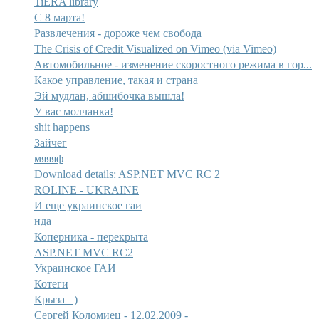
TiERA library
С 8 марта!
Развлечения - дороже чем свобода
The Crisis of Credit Visualized on Vimeo (via Vimeo)
Автомобильное - изменение скоростного режима в гор...
Какое управление, такая и страна
Эй мудлан, абшибочка вышла!
У вас молчанка!
shit happens
Зайчег
мяяяф
Download details: ASP.NET MVC RC 2
ROLINE - UKRAINE
И еще украинское гаи
нда
Коперника - перекрыта
ASP.NET MVC RC2
Украинское ГАИ
Котеги
Крыза =)
Сергей Коломиец - 12.02.2009 -