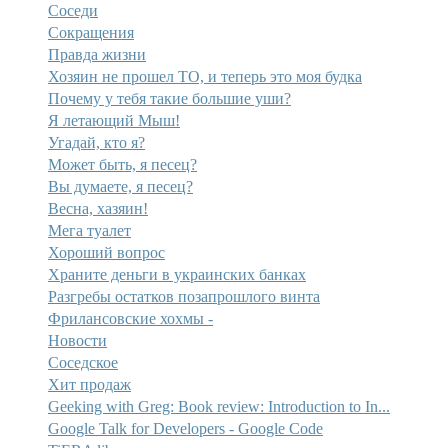
Соседи
Сокращения
Правда жизни
Хозяин не прошел ТО, и теперь это моя будка
Почему у тебя такие большие уши?
Я летающий Мыш!
Угадай, кто я?
Может быть, я песец?
Вы думаете, я песец?
Весна, хазяин!
Мега туалет
Хороший вопрос
Храните деньги в украинских банках
Разгребы остатков позапрошлого винта
Фрилансовские хохмы -
Новости
Соседское
Хит продаж
Geeking with Greg: Book review: Introduction to In...
Google Talk for Developers - Google Code