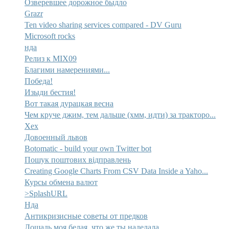
Озверевшее дорожное быдло
Grazr
Ten video sharing services compared - DV Guru
Microsoft rocks
нда
Релиз к MIX09
Благими намерениями...
Победа!
Изыди бестия!
Вот такая дурацкая весна
Чем круче джим, тем дальше (хмм, идти) за тракторо...
Хех
Довоенный львов
Botomatic - build your own Twitter bot
Пошук поштових відправлень
Creating Google Charts From CSV Data Inside a Yaho...
Курсы обмена валют
>SplashURL
Нда
Антикризисные советы от предков
Лошадь моя белая, что же ты наделала...