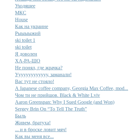
Уходящее
МКС
House
Как на украине
Рыыыыжий
ski toilet 1
ski toilet
Я доволен
ХА-РА-ШО
Не понял, где жрачка?
Ууууууууууууу, заманали!
Вас тут не стояло!
A Japanese coffee company, Georgia Max Coffee, mod...
Чом ти не прийшов. Black & White Lviv
Aaron Greenspan: Why I Sued Google (and Won)
Sergey Brin On “To Tell The Truth”
Быль
Живем, братуха!
... и в броске ловит мяч!
Как вы меня все...