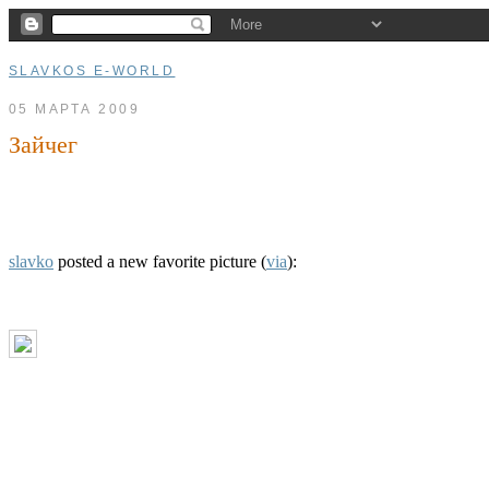
SLAVKOS E-WORLD
05 МАРТА 2009
Зайчег
slavko
posted a new favorite picture (
via
):