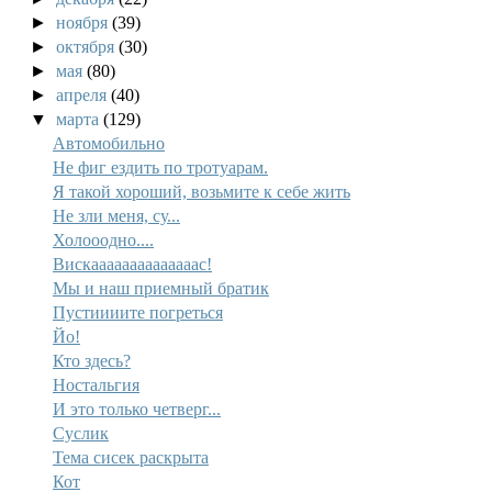
►
ноября
(39)
►
октября
(30)
►
мая
(80)
►
апреля
(40)
▼
марта
(129)
Автомобильно
Не фиг ездить по тротуарам.
Я такой хороший, возьмите к себе жить
Не зли меня, су...
Холооодно....
Вискаааааааааааааас!
Мы и наш приемный братик
Пустиииите погреться
Йо!
Кто здесь?
Ностальгия
И это только четверг...
Суслик
Тема сисек раскрыта
Кот