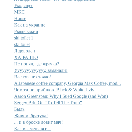
Уходящее
МКС
House
Как на украине
Рыыыыжий
ski toilet 1
ski toilet
Я доволен
ХА-РА-ШО
Не понял, где жрачка?
Ууууууууууууу, заманали!
Вас тут не стояло!
A Japanese coffee company, Georgia Max Coffee, mod...
Чом ти не прийшов. Black & White Lviv
Aaron Greenspan: Why I Sued Google (and Won)
Sergey Brin On “To Tell The Truth”
Быль
Живем, братуха!
... и в броске ловит мяч!
Как вы меня все...