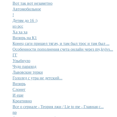
Вот так вот незаметно
Автомобильное
!
Детям до 16 :)
из рсс
Ха ха ха
Визирь на К1
Конец саги пришел тягач, и там был трос и там был ...
Особенности пополнения счета онлайн через my,kyivs...
ГГ
Улыбнуло
Чудо параход
Львовские терки
Гололед с утра не детский...
Визирь
Слонег
И еще
Креативно
Все о сериале - Теория лжи / Lie to me - Главная с...
np