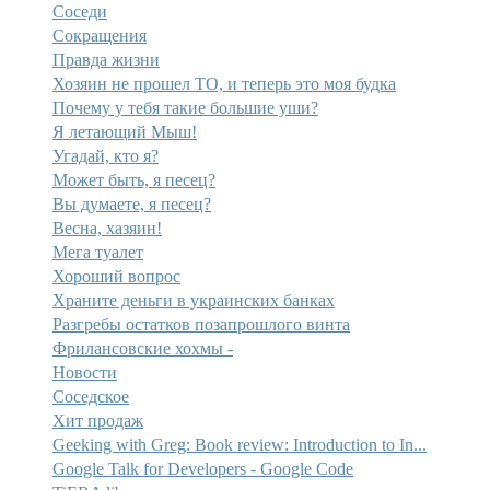
Соседи
Сокращения
Правда жизни
Хозяин не прошел ТО, и теперь это моя будка
Почему у тебя такие большие уши?
Я летающий Мыш!
Угадай, кто я?
Может быть, я песец?
Вы думаете, я песец?
Весна, хазяин!
Мега туалет
Хороший вопрос
Храните деньги в украинских банках
Разгребы остатков позапрошлого винта
Фрилансовские хохмы -
Новости
Соседское
Хит продаж
Geeking with Greg: Book review: Introduction to In...
Google Talk for Developers - Google Code