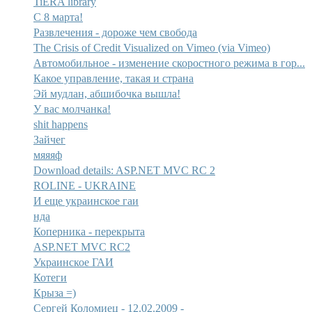
TiERA library
С 8 марта!
Развлечения - дороже чем свобода
The Crisis of Credit Visualized on Vimeo (via Vimeo)
Автомобильное - изменение скоростного режима в гор...
Какое управление, такая и страна
Эй мудлан, абшибочка вышла!
У вас молчанка!
shit happens
Зайчег
мяяяф
Download details: ASP.NET MVC RC 2
ROLINE - UKRAINE
И еще украинское гаи
нда
Коперника - перекрыта
ASP.NET MVC RC2
Украинское ГАИ
Котеги
Крыза =)
Сергей Коломиец - 12.02.2009 -