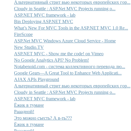
Альтернативный стрит вью некоторых европейских гор...
Cloudy in Seattle : ASP.Net MVC Projects running o...
ASP.NET MVC framework - lab
Bin Deploying ASP.NET MVC
What’s New For MVC Tools in the ASP.NET MVC 1.0 Re...
FireScope
ASP.Net MVC Windows Azure Cloud Service - Home
New Studio.TV
ASP.NET MVC - Show me the code! on Vimeo
No Google Analytics API? No Problem!
Notabenoid.com - система коллективного перевода лю...
Google Gears—A Great Tool to Enhance Web Applicati...
AJAX APIs Playground
Альтернативный стрит вью некоторых европейских гор...
Cloudy in Seattle : ASP.Net MVC Projects running o...
ASP.NET MVC framework - lab
Ёжик в тумане
Рааадной!
Это можно съесть? А в-ть???
Ёжик в тумане
Рааадной!