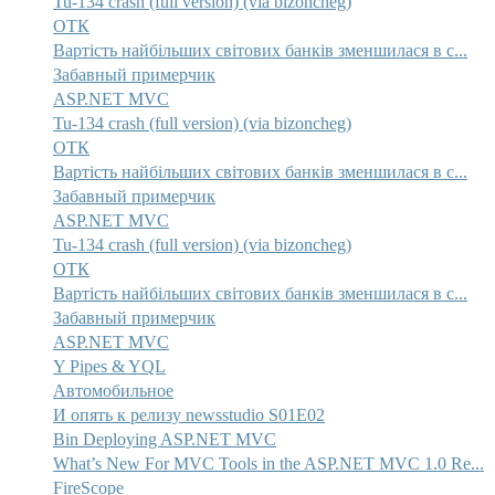
Tu-134 crash (full version) (via bizoncheg)
ОТК
Вартість найбільших світових банків зменшилася в с...
Забавный примерчик
ASP.NET MVC
Tu-134 crash (full version) (via bizoncheg)
ОТК
Вартість найбільших світових банків зменшилася в с...
Забавный примерчик
ASP.NET MVC
Tu-134 crash (full version) (via bizoncheg)
ОТК
Вартість найбільших світових банків зменшилася в с...
Забавный примерчик
ASP.NET MVC
Y Pipes & YQL
Автомобильное
И опять к релизу newsstudio S01E02
Bin Deploying ASP.NET MVC
What’s New For MVC Tools in the ASP.NET MVC 1.0 Re...
FireScope