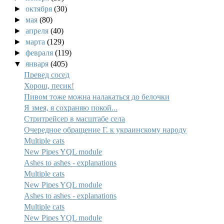
►
октября
(30)
►
мая
(80)
►
апреля
(40)
►
марта
(129)
►
февраля
(119)
▼
января
(405)
Превед сосед
Хорош, песик!
Пивом тоже можна налакаться до белочки
Я змея, я сохраняю покой...
Стритрейсер в масштабе села
Очередное обращение Г. к украинскому народу
Multiple cats
New Pipes YQL module
Ashes to ashes - explanations
Multiple cats
New Pipes YQL module
Ashes to ashes - explanations
Multiple cats
New Pipes YQL module