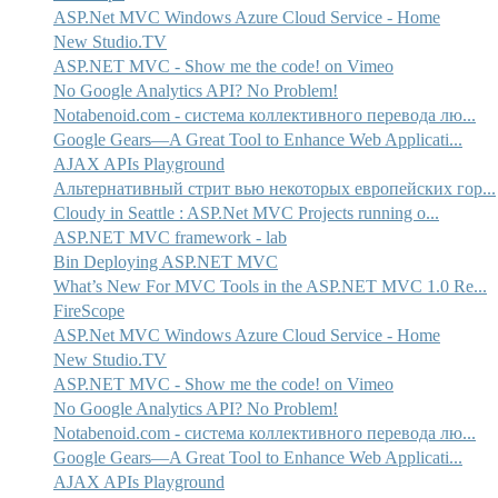
ASP.Net MVC Windows Azure Cloud Service - Home
New Studio.TV
ASP.NET MVC - Show me the code! on Vimeo
No Google Analytics API? No Problem!
Notabenoid.com - система коллективного перевода лю...
Google Gears—A Great Tool to Enhance Web Applicati...
AJAX APIs Playground
Альтернативный стрит вью некоторых европейских гор...
Cloudy in Seattle : ASP.Net MVC Projects running o...
ASP.NET MVC framework - lab
Bin Deploying ASP.NET MVC
What’s New For MVC Tools in the ASP.NET MVC 1.0 Re...
FireScope
ASP.Net MVC Windows Azure Cloud Service - Home
New Studio.TV
ASP.NET MVC - Show me the code! on Vimeo
No Google Analytics API? No Problem!
Notabenoid.com - система коллективного перевода лю...
Google Gears—A Great Tool to Enhance Web Applicati...
AJAX APIs Playground