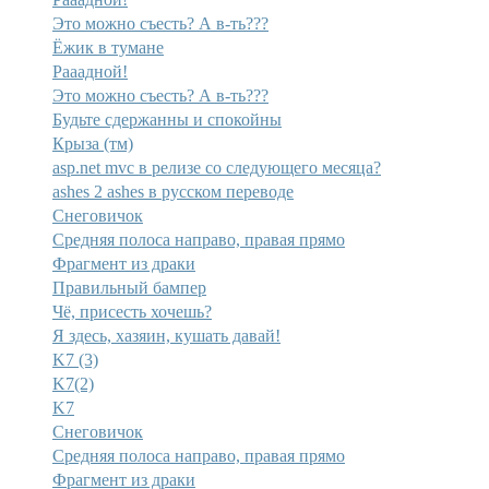
Это можно съесть? А в-ть???
Ёжик в тумане
Рааадной!
Это можно съесть? А в-ть???
Будьте сдержанны и спокойны
Крыза (тм)
asp.net mvc в релизе со следующего месяца?
ashes 2 ashes в русском переводе
Снеговичок
Средняя полоса направо, правая прямо
Фрагмент из драки
Правильный бампер
Чё, присесть хочешь?
Я здесь, хазяин, кушать давай!
K7 (3)
K7(2)
K7
Снеговичок
Средняя полоса направо, правая прямо
Фрагмент из драки