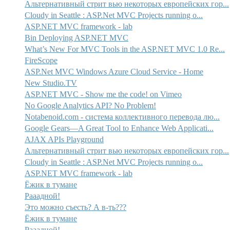
Альтернативный стрит вью некоторых европейских гор...
Cloudy in Seattle : ASP.Net MVC Projects running o...
ASP.NET MVC framework - lab
Bin Deploying ASP.NET MVC
What’s New For MVC Tools in the ASP.NET MVC 1.0 Re...
FireScope
ASP.Net MVC Windows Azure Cloud Service - Home
New Studio.TV
ASP.NET MVC - Show me the code! on Vimeo
No Google Analytics API? No Problem!
Notabenoid.com - система коллективного перевода лю...
Google Gears—A Great Tool to Enhance Web Applicati...
AJAX APIs Playground
Альтернативный стрит вью некоторых европейских гор...
Cloudy in Seattle : ASP.Net MVC Projects running o...
ASP.NET MVC framework - lab
Ёжик в тумане
Рааадной!
Это можно съесть? А в-ть???
Ёжик в тумане
Рааадной!