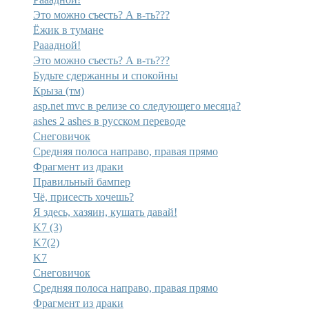
Это можно съесть? А в-ть???
Ёжик в тумане
Рааадной!
Это можно съесть? А в-ть???
Будьте сдержанны и спокойны
Крыза (тм)
asp.net mvc в релизе со следующего месяца?
ashes 2 ashes в русском переводе
Снеговичок
Средняя полоса направо, правая прямо
Фрагмент из драки
Правильный бампер
Чё, присесть хочешь?
Я здесь, хазяин, кушать давай!
K7 (3)
K7(2)
K7
Снеговичок
Средняя полоса направо, правая прямо
Фрагмент из драки