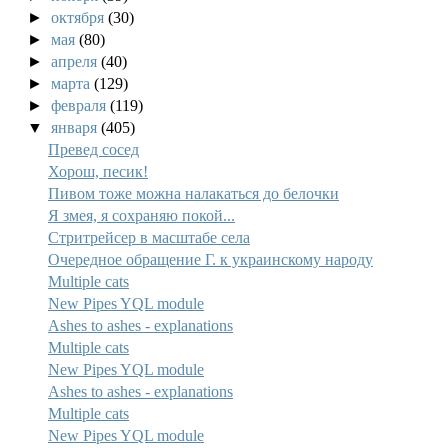
►
октября
(30)
►
мая
(80)
►
апреля
(40)
►
марта
(129)
►
февраля
(119)
▼
января
(405)
Превед сосед
Хорош, песик!
Пивом тоже можна налакаться до белочки
Я змея, я сохраняю покой...
Стритрейсер в масштабе села
Очередное обращение Г. к украинскому народу
Multiple cats
New Pipes YQL module
Ashes to ashes - explanations
Multiple cats
New Pipes YQL module
Ashes to ashes - explanations
Multiple cats
New Pipes YQL module