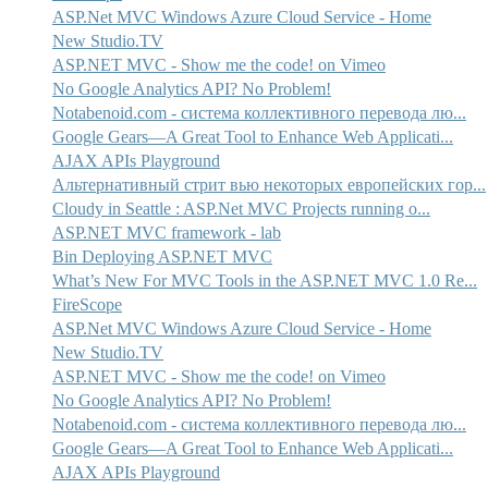
ASP.Net MVC Windows Azure Cloud Service - Home
New Studio.TV
ASP.NET MVC - Show me the code! on Vimeo
No Google Analytics API? No Problem!
Notabenoid.com - система коллективного перевода лю...
Google Gears—A Great Tool to Enhance Web Applicati...
AJAX APIs Playground
Альтернативный стрит вью некоторых европейских гор...
Cloudy in Seattle : ASP.Net MVC Projects running o...
ASP.NET MVC framework - lab
Bin Deploying ASP.NET MVC
What’s New For MVC Tools in the ASP.NET MVC 1.0 Re...
FireScope
ASP.Net MVC Windows Azure Cloud Service - Home
New Studio.TV
ASP.NET MVC - Show me the code! on Vimeo
No Google Analytics API? No Problem!
Notabenoid.com - система коллективного перевода лю...
Google Gears—A Great Tool to Enhance Web Applicati...
AJAX APIs Playground