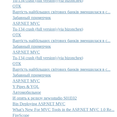
Tu-134 crash (full version) (via bizoncheg)
ОТК
Вартість найбільших світових банків зменшилася в с...
Забавный примерчик
ASP.NET MVC
Tu-134 crash (full version) (via bizoncheg)
ОТК
Вартість найбільших світових банків зменшилася в с...
Забавный примерчик
ASP.NET MVC
Tu-134 crash (full version) (via bizoncheg)
ОТК
Вартість найбільших світових банків зменшилася в с...
Забавный примерчик
ASP.NET MVC
Y Pipes & YQL
Автомобильное
И опять к релизу newsstudio S01E02
Bin Deploying ASP.NET MVC
What’s New For MVC Tools in the ASP.NET MVC 1.0 Re...
FireScope