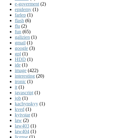
e-goverment
(2)
epidemy
(1)
farlep
(1)
flash
(6)
flu
(2)
fun
(65)
galizien
(1)
gmail
(1)
google
(3)
gpl
(1)
HDD
(1)
ide
(1)
image
(422)
interesting
(20)
ironic
(1)
it
(1)
javascript
(1)
job
(1)
kachynskyy
(1)
kved
(1)
kyivstar
(1)
law
(2)
law403
(1)
law404
(1)
license
(1)