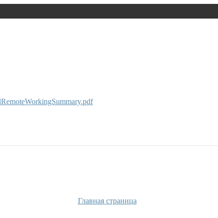
onalRemoteWorkingSummary.pdf
Главная страница