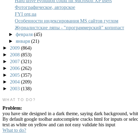
Hard drive evolution could hit Microsoft XP users
Фотографическое, авторское
FYI org.ua
Особенности индексирования MS сайтов гуглом
Журналистские ляпы - "программерский" копипаст
►
февраля
(45)
►
января
(21)
►
2009
(864)
►
2008
(853)
►
2007
(321)
►
2006
(262)
►
2005
(357)
►
2004
(209)
►
2003
(138)
WHAT TO DO?
Problem:
you have site designed in a dark theme, saying dark background, whit
By default google toolbar autocomplete cracks html for inputs or sele
text as white on yellow and can not easy validate his input
What to do?