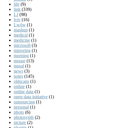
life
(9)
link
(339)
LJ
(98)
lviv
(16)
Lwów
(1)
mashup
(1)
medical
(1)
medicine
(1)
microsoft
(3)
mirroring
(1)
morning
(1)
mouse
(13)
mssql
(1)
news
(3)
notes
(145)
oldscans
(1)
online
(1)
online data
(1)
open data initiative
(1)
outsourcing
(1)
personal
(1)
photo
(6)
photosynth
(2)
picture
(2)
plugins
(1)