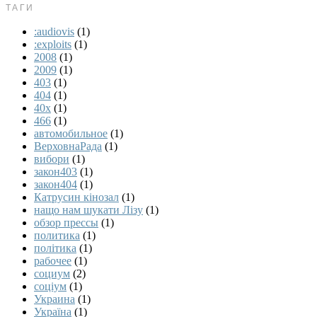
ТАГИ
:audiovis
(1)
:exploits
(1)
2008
(1)
2009
(1)
403
(1)
404
(1)
40x
(1)
466
(1)
автомобильное
(1)
ВерховнаРада
(1)
вибори
(1)
закон403
(1)
закон404
(1)
Катрусин кінозал
(1)
нащо нам шукати Лізу
(1)
обзор прессы
(1)
политика
(1)
політика
(1)
рабочее
(1)
социум
(2)
соціум
(1)
Украина
(1)
Україна
(1)