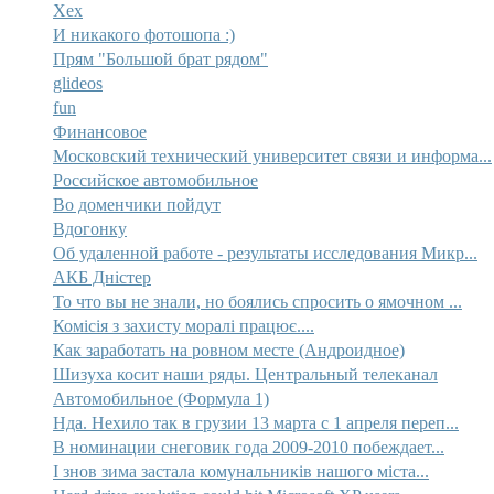
Хех
И никакого фотошопа :)
Прям "Большой брат рядом"
glideos
fun
Финансовое
Московский технический университет связи и информа...
Российское автомобильное
Во доменчики пойдут
Вдогонку
Об удаленной работе - результаты исследования Микр...
АКБ Дністер
То что вы не знали, но боялись спросить о ямочном ...
Комісія з захисту моралі працює....
Как заработать на ровном месте (Андроидное)
Шизуха косит наши ряды. Центральный телеканал
Автомобильное (Формула 1)
Нда. Нехило так в грузии 13 марта с 1 апреля переп...
В номинации снеговик года 2009-2010 побеждает...
І знов зима застала комунальників нашого міста...