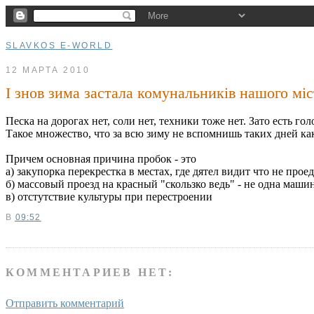
SLAVKOS E-WORLD
12 МАРТА 2010
І знов зима застала комунальників нашого міст
Песка на дорогах нет, соли нет, техники тоже нет. Зато есть го
Такое множество, что за всю зиму не вспомнишь таких дней как
Причем основная причина пробок - это
а) закупорка перекрестка в местах, где дятел видит что не проед
б) массовый проезд на красный "скользко ведь" - не одна машин
в) отстутствие культуры при перестроении
В
09:52
КОММЕНТАРИЕВ НЕТ:
Отправить комментарий