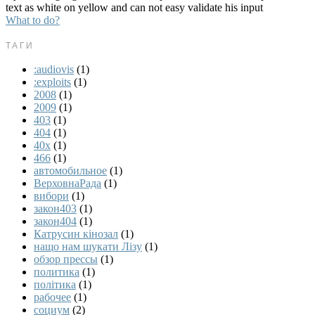
text as white on yellow and can not easy validate his input
What to do?
ТАГИ
:audiovis
(1)
:exploits
(1)
2008
(1)
2009
(1)
403
(1)
404
(1)
40x
(1)
466
(1)
автомобильное
(1)
ВерховнаРада
(1)
вибори
(1)
закон403
(1)
закон404
(1)
Катрусин кінозал
(1)
нащо нам шукати Лізу
(1)
обзор прессы
(1)
политика
(1)
політика
(1)
рабочее
(1)
социум
(2)