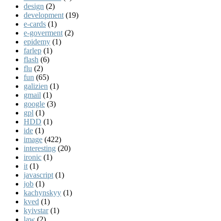
design
(2)
development
(19)
e-cards
(1)
e-goverment
(2)
epidemy
(1)
farlep
(1)
flash
(6)
flu
(2)
fun
(65)
galizien
(1)
gmail
(1)
google
(3)
gpl
(1)
HDD
(1)
ide
(1)
image
(422)
interesting
(20)
ironic
(1)
it
(1)
javascript
(1)
job
(1)
kachynskyy
(1)
kved
(1)
kyivstar
(1)
law
(2)