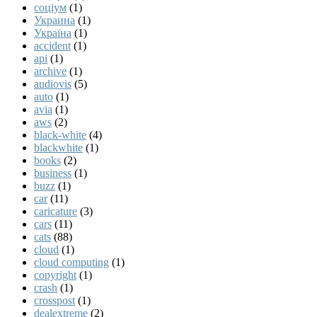
соціум
(1)
Украина
(1)
Україна
(1)
accident
(1)
api
(1)
archive
(1)
audiovis
(5)
auto
(1)
avia
(1)
aws
(2)
black-white
(4)
blackwhite
(1)
books
(2)
business
(1)
buzz
(1)
car
(11)
caricature
(3)
cars
(11)
cats
(88)
cloud
(1)
cloud computing
(1)
copyright
(1)
crash
(1)
crosspost
(1)
dealextreme
(2)