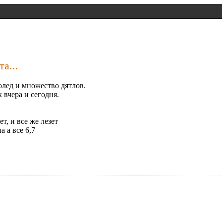
а...
лолед и множество дятлов.
 вчера и сегодня.
ет, и все же лезет
а а все 6,7