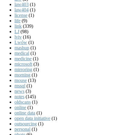
law403
(1)
law404
(1)
license
(1)
life
(9)
link
(339)
LJ
(98)
lviv
(16)
Lwów
(1)
mashup
(1)
medical
(1)
medicine
(1)
microsoft
(3)
mirroring
(1)
morning
(1)
mouse
(13)
mssql
(1)
news
(3)
notes
(145)
oldscans
(1)
online
(1)
online data
(1)
open data initiative
(1)
outsourcing
(1)
personal
(1)
photo
(6)