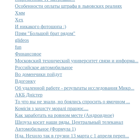
Особенности оплаты штрафа в львовских реалиях
Хмм
Хех
И никакого фотошопа :)
Прям "Большой брат рядом"
glideos
fun
Финансовое
Московский технический университет связи и информа...
Российское автомобильное
Во доменчики пойдут
Вдогонку
Об удаленной работе - результаты исследования Микр...
АКБ Дністер
То что вы не знали, но боялись спросить о ямочном ...
Комісія з захисту моралі працює....
Как заработать на ровном месте (Андроидное)
Шизуха косит наши ряды. Центральный телеканал
Автомобильное (Формула 1)
Нда. Нехило так в грузии 13 марта с 1 апреля переп...