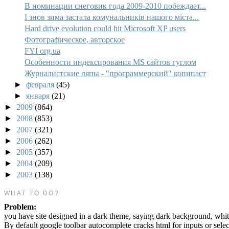
В номинации снеговик года 2009-2010 побеждает...
І знов зима застала комунальників нашого міста...
Hard drive evolution could hit Microsoft XP users
Фотографическое, авторское
FYI org.ua
Особенности индексирования MS сайтов гуглом
Журналистские ляпы - "программерский" копипаст
►
февраля
(45)
►
января
(21)
►
2009
(864)
►
2008
(853)
►
2007
(321)
►
2006
(262)
►
2005
(357)
►
2004
(209)
►
2003
(138)
WHAT TO DO?
Problem:
you have site designed in a dark theme, saying dark background, whit
By default google toolbar autocomplete cracks html for inputs or sele