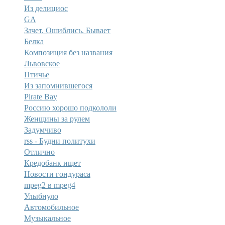
Из делициос
GA
Зачет. Ошиблись. Бывает
Белка
Композиция без названия
Львовское
Птичье
Из запомнившегося
Pirate Bay
Россию хорошо подкололи
Женщины за рулем
Задумчиво
rss - Будни политухи
Отлично
Кредобанк ищет
Новости гондураса
mpeg2 в mpeg4
Улыбнуло
Автомобильное
Музыкальное