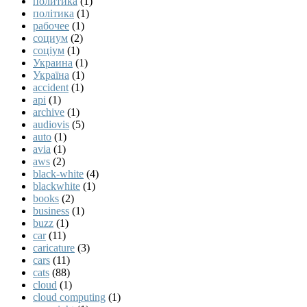
политика
(1)
політика
(1)
рабочее
(1)
социум
(2)
соціум
(1)
Украина
(1)
Україна
(1)
accident
(1)
api
(1)
archive
(1)
audiovis
(5)
auto
(1)
avia
(1)
aws
(2)
black-white
(4)
blackwhite
(1)
books
(2)
business
(1)
buzz
(1)
car
(11)
caricature
(3)
cars
(11)
cats
(88)
cloud
(1)
cloud computing
(1)