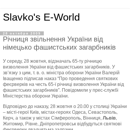
Slavko's E-World
28 октября 2009
Річниця звільнення України від
німецько фашистських загарбників
У середу, 28 жовтня, відзначать 65-ту річницю
визволення України від фашистських загарбників. У
зв’язку з цим, т. в. о. міністра оборони України Валерій
Іващенко підписав наказ “Про проведення святкових
феєрверків на честь 65-ї річниці визволення України від
фашистських загарбників”. Повідомили у прес-службі
Міністерства оборони України.
Відповідно до наказу, 28 жовтня о 20.00 у столиці України
– місті-герої Київ, містах-героях Одеса, Севастополь,
Керч, а також у містах Сімферополь, Вінниця,
Львів
,
Житомир, Рівне, Дніпропетровськ відбудуться святкові
феєрверки двадцятьма залпами