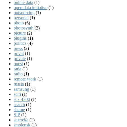
online data
(1)
open data initiative
(1)
outsourcing
(1)
personal
(1)
photo
(6)
photosynth
(2)
picture
(2)
plugins
(1)
politics
(4)
press
(2)
privat
(1)
private
(1)
quest
(1)
rada
(1)
radio
(1)
remote work
(1)
russia
(1)
samsung
(1)
scifi
(1)
scx-4300
(1)
search
(1)
shame
(1)
SIP
(1)
smereka
(1)
smolensk
(1)