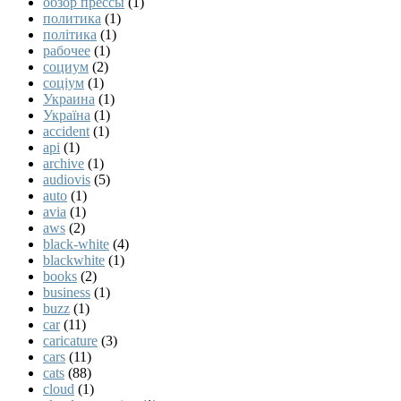
обзор прессы
(1)
политика
(1)
політика
(1)
рабочее
(1)
социум
(2)
соціум
(1)
Украина
(1)
Україна
(1)
accident
(1)
api
(1)
archive
(1)
audiovis
(5)
auto
(1)
avia
(1)
aws
(2)
black-white
(4)
blackwhite
(1)
books
(2)
business
(1)
buzz
(1)
car
(11)
caricature
(3)
cars
(11)
cats
(88)
cloud
(1)