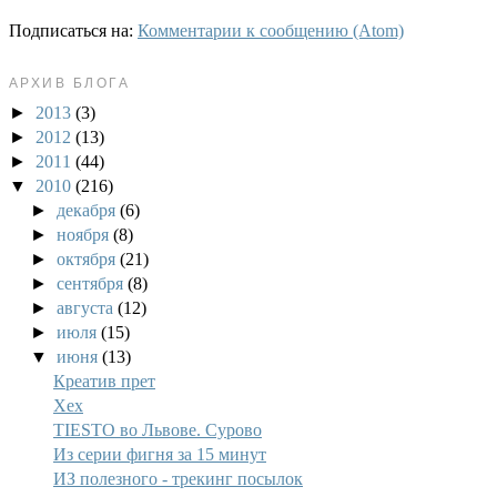
Подписаться на:
Комментарии к сообщению (Atom)
АРХИВ БЛОГА
►
2013
(3)
►
2012
(13)
►
2011
(44)
▼
2010
(216)
►
декабря
(6)
►
ноября
(8)
►
октября
(21)
►
сентября
(8)
►
августа
(12)
►
июля
(15)
▼
июня
(13)
Креатив прет
Хех
TIESTO во Львове. Сурово
Из серии фигня за 15 минут
ИЗ полезного - трекинг посылок