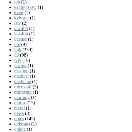
job
(1)
kachynskyy
(1)
kved
(1)
kyivstar
(1)
law
(2)
law403
(1)
law404
(1)
license
(1)
life
(9)
link
(339)
LJ
(98)
lviv
(16)
Lwów
(1)
mashup
(1)
medical
(1)
medicine
(1)
microsoft
(3)
mirroring
(1)
morning
(1)
mouse
(13)
mssql
(1)
news
(3)
notes
(145)
oldscans
(1)
online
(1)