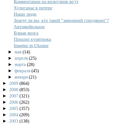
Комментарии на визитлвив жгут
Хулиганье в питере
Наши люди
Знаете ли вы, кто такой "заможний городянин"?
Автомобильное
Взрыв мозга
Прицип курятника
Imagine in Ukraine
►
мая
(14)
►
апреля
(25)
►
марта
(28)
►
февраля
(45)
►
января
(21)
►
2009
(864)
►
2008
(853)
►
2007
(321)
►
2006
(262)
►
2005
(357)
►
2004
(209)
►
2003
(138)