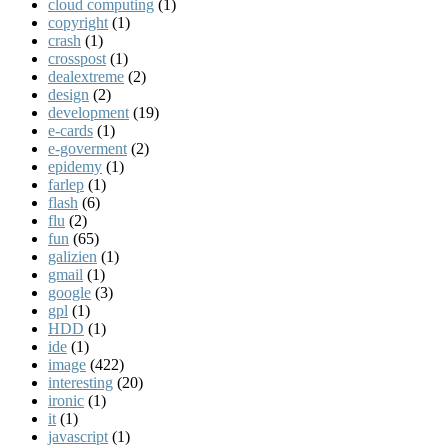
cloud computing
(1)
copyright
(1)
crash
(1)
crosspost
(1)
dealextreme
(2)
design
(2)
development
(19)
e-cards
(1)
e-goverment
(2)
epidemy
(1)
farlep
(1)
flash
(6)
flu
(2)
fun
(65)
galizien
(1)
gmail
(1)
google
(3)
gpl
(1)
HDD
(1)
ide
(1)
image
(422)
interesting
(20)
ironic
(1)
it
(1)
javascript
(1)