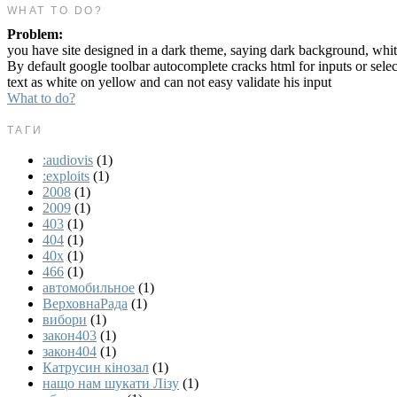
WHAT TO DO?
Problem:
you have site designed in a dark theme, saying dark background, whit
By default google toolbar autocomplete cracks html for inputs or sele
text as white on yellow and can not easy validate his input
What to do?
ТАГИ
:audiovis
(1)
:exploits
(1)
2008
(1)
2009
(1)
403
(1)
404
(1)
40x
(1)
466
(1)
автомобильное
(1)
ВерховнаРада
(1)
вибори
(1)
закон403
(1)
закон404
(1)
Катрусин кінозал
(1)
нащо нам шукати Лізу
(1)