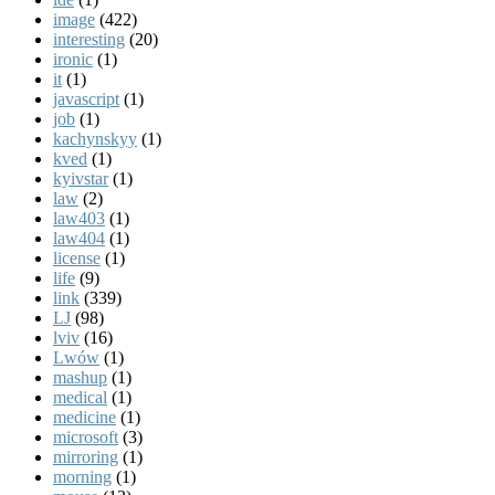
image
(422)
interesting
(20)
ironic
(1)
it
(1)
javascript
(1)
job
(1)
kachynskyy
(1)
kved
(1)
kyivstar
(1)
law
(2)
law403
(1)
law404
(1)
license
(1)
life
(9)
link
(339)
LJ
(98)
lviv
(16)
Lwów
(1)
mashup
(1)
medical
(1)
medicine
(1)
microsoft
(3)
mirroring
(1)
morning
(1)