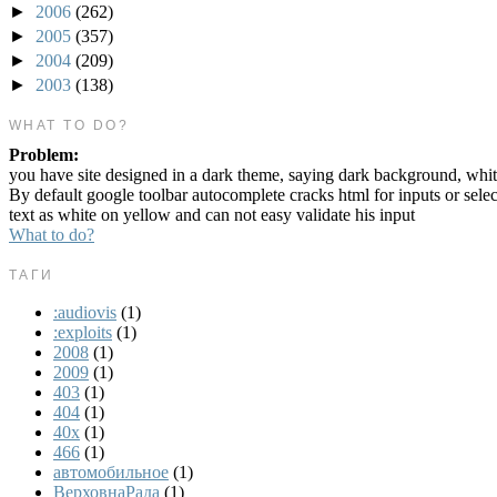
►
2006
(262)
►
2005
(357)
►
2004
(209)
►
2003
(138)
WHAT TO DO?
Problem:
you have site designed in a dark theme, saying dark background, whit
By default google toolbar autocomplete cracks html for inputs or sele
text as white on yellow and can not easy validate his input
What to do?
ТАГИ
:audiovis
(1)
:exploits
(1)
2008
(1)
2009
(1)
403
(1)
404
(1)
40x
(1)
466
(1)
автомобильное
(1)
ВерховнаРада
(1)