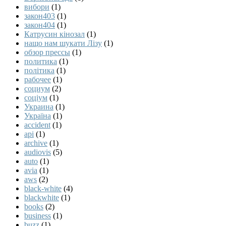
вибори
(1)
закон403
(1)
закон404
(1)
Катрусин кінозал
(1)
нащо нам шукати Лізу
(1)
обзор прессы
(1)
политика
(1)
політика
(1)
рабочее
(1)
социум
(2)
соціум
(1)
Украина
(1)
Україна
(1)
accident
(1)
api
(1)
archive
(1)
audiovis
(5)
auto
(1)
avia
(1)
aws
(2)
black-white
(4)
blackwhite
(1)
books
(2)
business
(1)
buzz
(1)