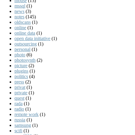
mouse
(13)
mssql
(1)
news
(3)
notes
(145)
oldscans
(1)
online
(1)
online data
(1)
open data initiative
(1)
outsourcing
(1)
personal
(1)
photo
(6)
photosynth
(2)
picture
(2)
plugins
(1)
politics
(4)
press
(2)
privat
(1)
private
(1)
quest
(1)
rada
(1)
radio
(1)
remote work
(1)
russia
(1)
samsung
(1)
scifi
(1)