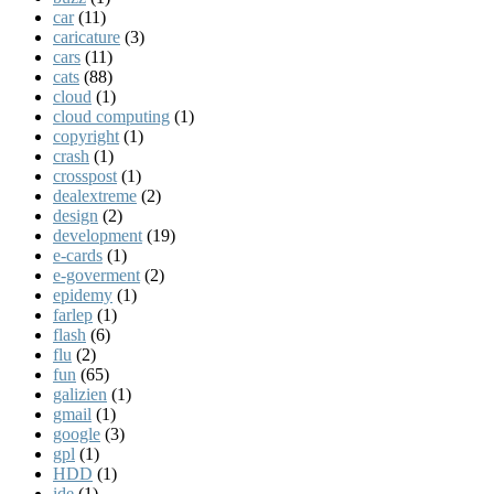
car
(11)
caricature
(3)
cars
(11)
cats
(88)
cloud
(1)
cloud computing
(1)
copyright
(1)
crash
(1)
crosspost
(1)
dealextreme
(2)
design
(2)
development
(19)
e-cards
(1)
e-goverment
(2)
epidemy
(1)
farlep
(1)
flash
(6)
flu
(2)
fun
(65)
galizien
(1)
gmail
(1)
google
(3)
gpl
(1)
HDD
(1)
ide
(1)