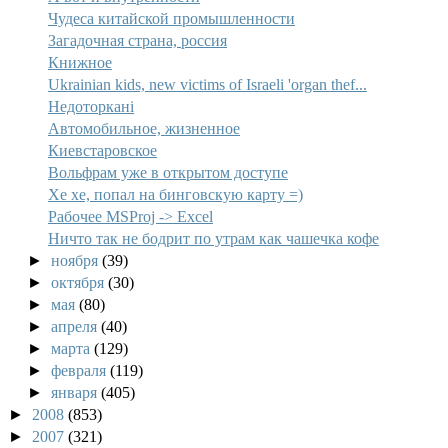
Чудеса китайской промышленности
Загадочная страна, россия
Книжное
Ukrainian kids, new victims of Israeli 'organ thef...
Недоторкані
Автомобильное, жизненное
Киевстаровское
Вольфрам уже в открытом доступе
Хе хе, попал на бинговскую карту =)
Рабочее MSProj -> Excel
Ничто так не бодрит по утрам как чашечка кофе
►
ноября
(39)
►
октября
(30)
►
мая
(80)
►
апреля
(40)
►
марта
(129)
►
февраля
(119)
►
января
(405)
►
2008
(853)
►
2007
(321)