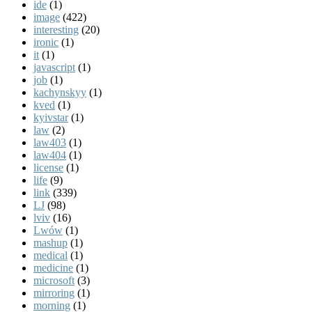
ide
(1)
image
(422)
interesting
(20)
ironic
(1)
it
(1)
javascript
(1)
job
(1)
kachynskyy
(1)
kved
(1)
kyivstar
(1)
law
(2)
law403
(1)
law404
(1)
license
(1)
life
(9)
link
(339)
LJ
(98)
lviv
(16)
Lwów
(1)
mashup
(1)
medical
(1)
medicine
(1)
microsoft
(3)
mirroring
(1)
morning
(1)