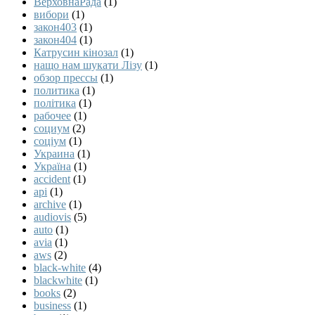
ВерховнаРада
(1)
вибори
(1)
закон403
(1)
закон404
(1)
Катрусин кінозал
(1)
нащо нам шукати Лізу
(1)
обзор прессы
(1)
политика
(1)
політика
(1)
рабочее
(1)
социум
(2)
соціум
(1)
Украина
(1)
Україна
(1)
accident
(1)
api
(1)
archive
(1)
audiovis
(5)
auto
(1)
avia
(1)
aws
(2)
black-white
(4)
blackwhite
(1)
books
(2)
business
(1)