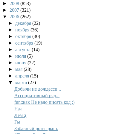
►
2008
(853)
►
2007
(321)
▼
2006
(262)
►
декабря
(22)
►
ноября
(36)
►
октября
(30)
►
сентября
(19)
►
августа
(14)
►
июля
(5)
►
июня
(22)
►
мая
(28)
►
апреля
(15)
▼
марта
(27)
Добычи не дождесси...
Ассоциативный ряд...
fun::как Не надо писать код :)
Нда
Лем :(
Гы
Забавный розыгрыш.