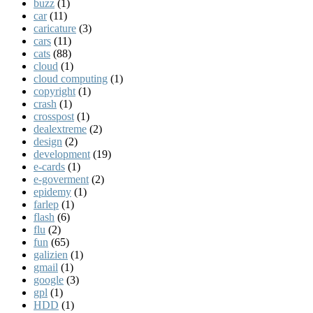
buzz
(1)
car
(11)
caricature
(3)
cars
(11)
cats
(88)
cloud
(1)
cloud computing
(1)
copyright
(1)
crash
(1)
crosspost
(1)
dealextreme
(2)
design
(2)
development
(19)
e-cards
(1)
e-goverment
(2)
epidemy
(1)
farlep
(1)
flash
(6)
flu
(2)
fun
(65)
galizien
(1)
gmail
(1)
google
(3)
gpl
(1)
HDD
(1)