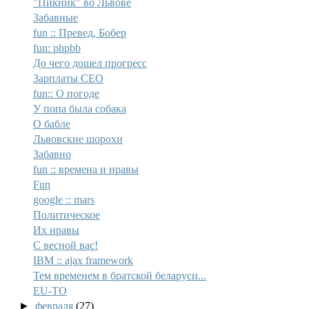
"Пикник" во Львове
Забавные
fun :: Превед, Бобер
fun: phpbb
До чего дошел прогресс
Зарплаты СЕО
fun:: О погоде
У попа была собака
О бабле
Львовские шорохи
Забавно
fun :: времена и нравы
Fun
google :: mars
Политическое
Их нравы
С весной вас!
IBM :: ajax framework
Тем временем в братской беларуси...
EU-ТО
►
февраля
(27)