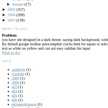
►
января
(17)
►
2005
(357)
►
2004
(209)
►
2003
(138)
WHAT TO DO?
Problem:
you have site designed in a dark theme, saying dark background, whit
By default google toolbar autocomplete cracks html for inputs or sele
text as white on yellow and can not easy validate his input
What to do?
ТАГИ
:audiovis
(1)
:exploits
(1)
2008
(1)
2009
(1)
403
(1)
404
(1)
40x
(1)
466
(1)
автомобильное
(1)